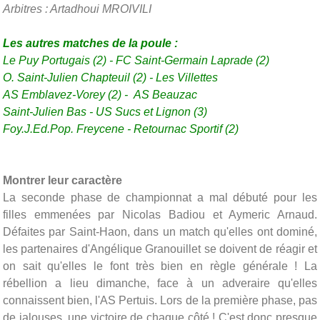
Arbitres : Artadhoui MROIVILI
Les autres matches de la poule :
Le Puy Portugais (2)
-
FC Saint-Germain Laprade (2)
O. Saint-Julien Chapteuil (2)
-
Les Villettes
AS Emblavez-Vorey (2) -
AS Beauzac
Saint-Julien Bas -
US Sucs et Lignon (3)
Foy.J.Ed.Pop. Freycene - Retournac Sportif (2)
Montrer leur caractère
La seconde phase de championnat a mal débuté pour les
filles emmenées par Nicolas Badiou et Aymeric Arnaud.
Défaites par Saint-Haon, dans un match qu'elles ont dominé,
les partenaires d'Angélique Granouillet se doivent de réagir et
on sait qu'elles le font très bien en règle générale ! La
rébellion a lieu dimanche, face à un adveraire qu'elles
connaissent bien, l'AS Pertuis. Lors de la première phase, pas
de jalouses, une victoire de chaque côté ! C'est donc presque