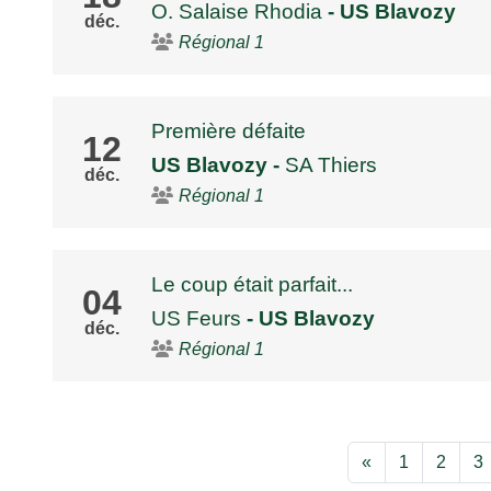
O. Salaise Rhodia
- US Blavozy
déc.
Régional 1
Première défaite
12
US Blavozy
-
SA Thiers
déc.
Régional 1
Le coup était parfait...
04
US Feurs
- US Blavozy
déc.
Régional 1
«
1
2
3