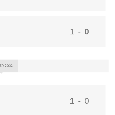
1
-
0
ER 2022
1
-
0