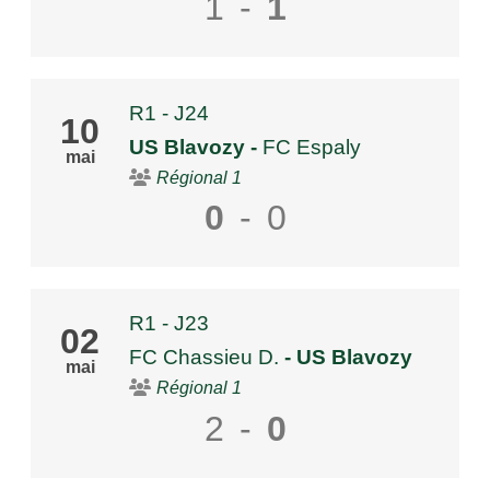
1
-
1
R1 - J24
10
US Blavozy
-
FC Espaly
mai
Régional 1
0
-
0
R1 - J23
02
FC Chassieu D.
- US Blavozy
mai
Régional 1
2
-
0