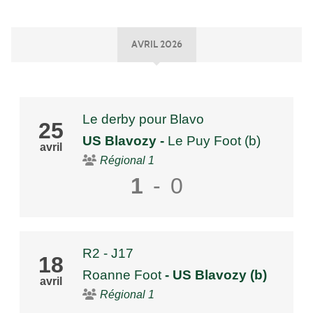
AVRIL 2026
Le derby pour Blavo
25
US Blavozy
-
Le Puy Foot (b)
avril
Régional 1
1
-
0
R2 - J17
18
Roanne Foot
- US Blavozy (b)
avril
Régional 1