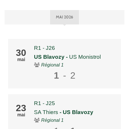
MAI 2026
R1 - J26
30
US Blavozy
-
US Monistrol
mai
Régional 1
1
-
2
R1 - J25
23
SA Thiers
- US Blavozy
mai
Régional 1