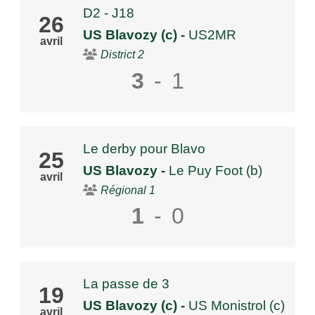
D2 - J18
26
US Blavozy (c)
-
US2MR
avril
District 2
3
-
1
Le derby pour Blavo
25
US Blavozy
-
Le Puy Foot (b)
avril
Régional 1
1
-
0
La passe de 3
19
US Blavozy (c)
-
US Monistrol (c)
avril