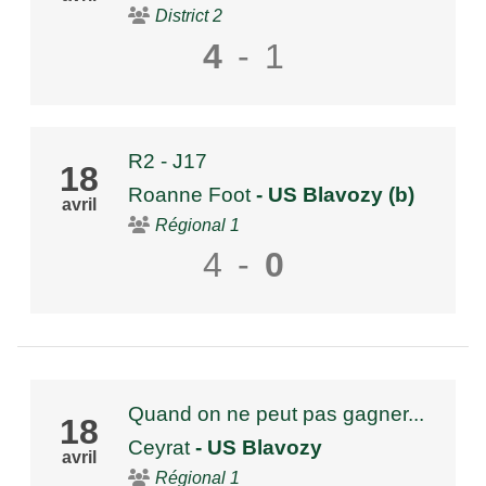
District 2
4
-
1
R2 - J17
18
Roanne Foot
- US Blavozy (b)
avril
Régional 1
4
-
0
Quand on ne peut pas gagner...
18
Ceyrat
- US Blavozy
avril
Régional 1