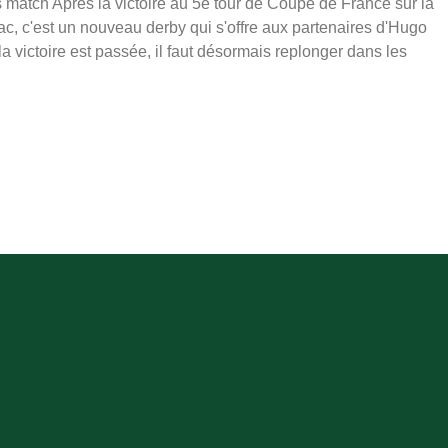
 match Après la victoire au 5e tour de Coupe de France sur la
c, c'est un nouveau derby qui s'offre aux partenaires d'Hugo
la victoire est passée, il faut désormais replonger dans les