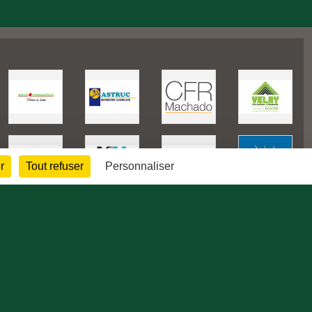
r
Tout refuser
Personnaliser
175700
visites
Informations légales