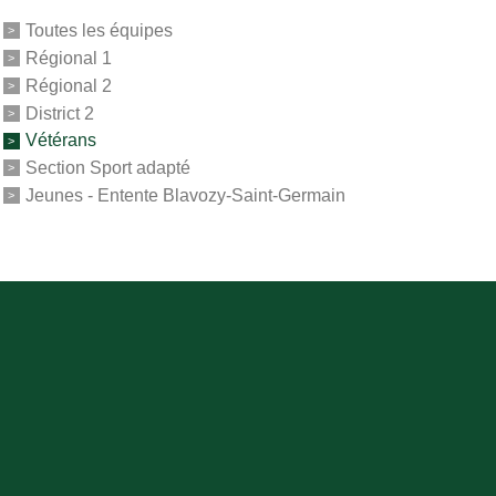
Toutes les équipes
Régional 1
Régional 2
District 2
Vétérans
Section Sport adapté
Jeunes - Entente Blavozy-Saint-Germain