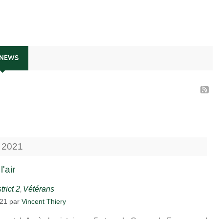
 NEWS
2021
'air
trict 2
Vétérans
021
par
Vincent Thiery