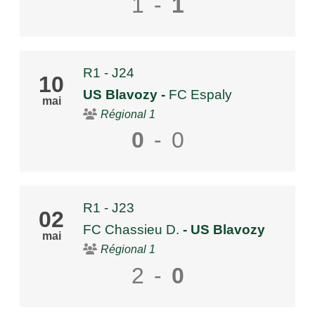
1
-
1
R1 - J24
10
US Blavozy
-
FC Espaly
mai
Régional 1
0
-
0
R1 - J23
02
FC Chassieu D.
- US Blavozy
mai
Régional 1
2
-
0