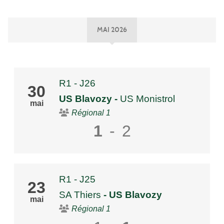
MAI 2026
R1 - J26
30
US Blavozy
-
US Monistrol
mai
Régional 1
1
-
2
R1 - J25
23
SA Thiers
- US Blavozy
mai
Régional 1