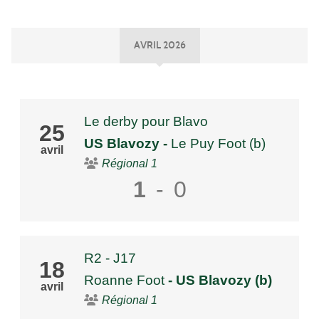
AVRIL 2026
Le derby pour Blavo
25
US Blavozy
-
Le Puy Foot (b)
avril
Régional 1
1
-
0
R2 - J17
18
Roanne Foot
- US Blavozy (b)
avril
Régional 1