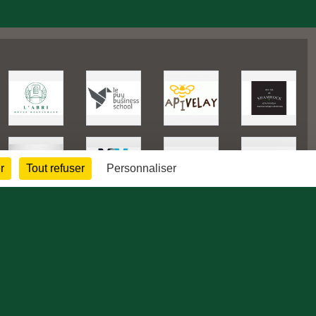
r
Tout refuser
Personnaliser
175651
visites
Informations légales